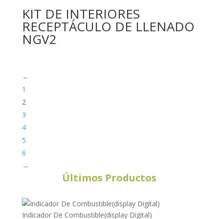
KIT DE INTERIORES
RECEPTÁCULO DE LLENADO
NGV2
←
1
2
3
4
5
6
→
Últimos Productos
Indicador De Combustible(display Digital)